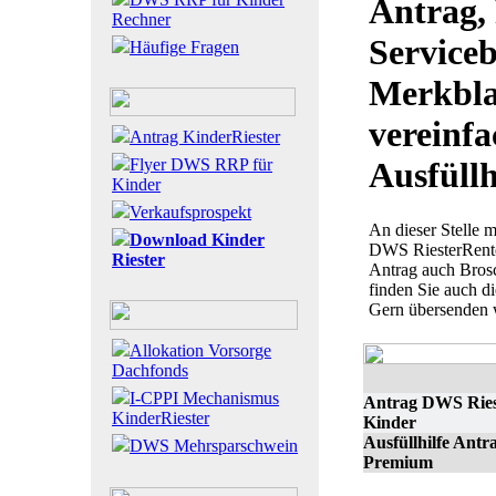
Antrag, 
Rechner
Serviceb
Häufige Fragen
Merkbla
vereinfa
Antrag KinderRiester
Flyer DWS RRP für
Ausfüllh
Kinder
Verkaufsprospekt
An dieser Stelle 
Download Kinder
DWS RiesterRente
Riester
Antrag auch Bros
finden Sie auch d
Gern übersenden w
Allokation Vorsorge
Dachfonds
I-CPPI Mechanismus
Antrag DWS Ries
KinderRiester
Kinder
Ausfüllhilfe Ant
DWS Mehrsparschwein
Premium