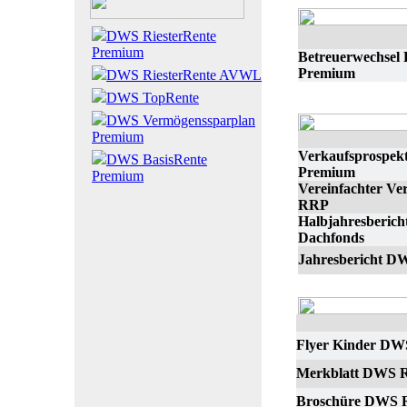
DWS RiesterRente
Premium
Betreuerwechsel 
Premium
DWS RiesterRente AVWL
DWS TopRente
DWS Vermögenssparplan
Premium
Verkaufsprospek
DWS BasisRente
Premium
Premium
Vereinfachter V
RRP
Halbjahresberic
Dachfonds
Jahresbericht D
Flyer Kinder DW
Merkblatt DWS R
Broschüre DWS R