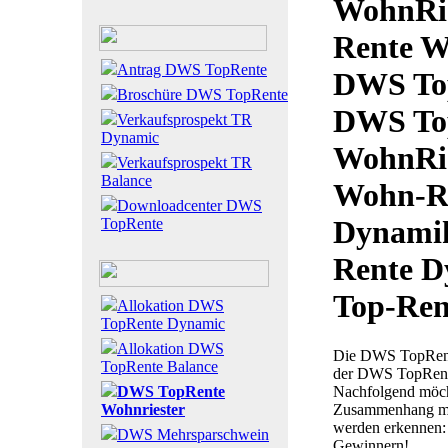
WohnRie
Rente W
Antrag DWS TopRente
DWS Top
Broschüre DWS TopRente
DWS To
Verkaufsprospekt TR
Dynamic
WohnRie
Verkaufsprospekt TR
Balance
Wohn-Ri
Downloadcenter DWS
Dynamik
TopRente
Rente D
Top-Ren
Allokation DWS
TopRente Dynamic
Allokation DWS
Die DWS TopRente
TopRente Balance
der DWS TopRente
Nachfolgend möch
DWS TopRente
Zusammenhang mit 
Wohnriester
werden erkennen:
DWS Mehrsparschwein
Gewinnern!