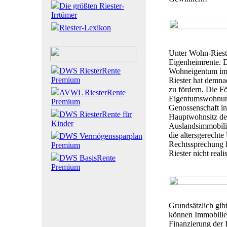
Die größten Riester-
Irrtümer
Riester-Lexikon
Unter Wohn-Rieste
Eigenheimrente. D
DWS RiesterRente
Wohneigentum im 
Premium
Riester hat demna
zu fördern. Die F
AVWL RiesterRente
Eigentumswohnung
Premium
Genossenschaft 
DWS RiesterRente für
Hauptwohnsitz des
Kinder
Auslandsimmobilie
die altersgerecht
DWS Vermögenssparplan
Rechtssprechung 
Premium
Riester nicht reali
DWS BasisRente
Premium
Grundsätzlich gib
können Immobilien
Finanzierung der 