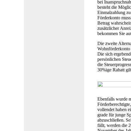
bei Inanspruchnah
besteht die Mögli
Einmalzahlung zu 
Förderkonto muss 
Betrag wahrschein
zusätzlicher Anre
bekommen Sie aut
Die zweite Altern
Wohnförderkonto w
Die sich ergeben
persönlichen Steu
die Steuerprogres
30%ige Rabatt gilt
Ebenfalls wurde m
Förderberechtigte,
vollendet haben 
grade für junge Sp
abzuschließen. Se
fällt, werden die 
November des Jahr