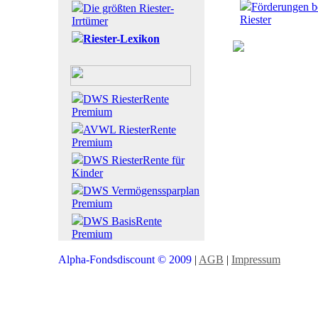
Förderungen b
Die größten Riester-
Riester
Irrtümer
Riester-Lexikon
DWS RiesterRente
Premium
AVWL RiesterRente
Premium
DWS RiesterRente für
Kinder
DWS Vermögenssparplan
Premium
DWS BasisRente
Premium
Alpha-Fondsdiscount © 2009
|
AGB
|
Impressum