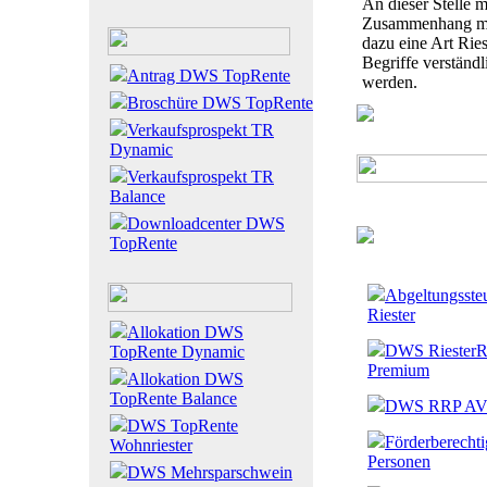
An dieser Stelle m
Zusammenhang mit
dazu eine Art Ries
Begriffe verständ
Antrag DWS TopRente
werden.
Broschüre DWS TopRente
Verkaufsprospekt TR
Dynamic
Verkaufsprospekt TR
Balance
Downloadcenter DWS
TopRente
Abgeltungssteu
Riester
Allokation DWS
DWS RiesterR
TopRente Dynamic
Premium
Allokation DWS
TopRente Balance
DWS RRP A
DWS TopRente
Förderberechti
Wohnriester
Personen
DWS Mehrsparschwein